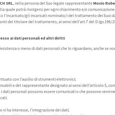
CH SRL
, nella persona del Suo legale rappresentante
Movio Robe
lla quale potrà rivolgersi per ogni chiarimento e/o comunicazione
l’incaricato/gli incaricati nominato/i del trattamento dei Suoi da
ronti del titolare del trattamento, ai sensi dell’art.7 del D.lgs.19
sso ai dati personali ed altri diritti
l’esistenza o meno di dati personali che lo riguardano, anche se no
ttuato con l’ausilio di strumenti elettronici;
ponsabili e del rappresentante designato ai sensi dell’articolo 5, c
ali i dati personali possono essere comunicati o che possono venir
cati.
 vi ha interesse, l’integrazione dei dati;