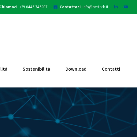
Chiamaci
+39 0445 745097
Contattaci
info@nestech.it
lità
Sostenibilità
Download
Contatti