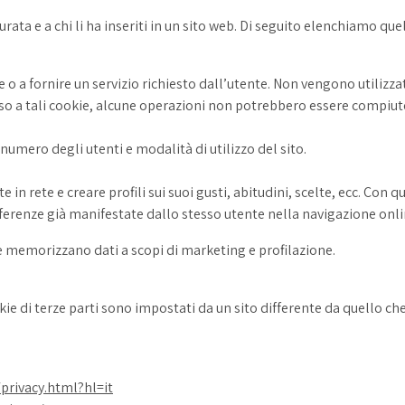
durata e a chi li ha inseriti in un sito web. Di seguito elenchiamo quel
 o a fornire un servizio richiesto dall’utente. Non vengono utilizza
corso a tali cookie, alcune operazioni non potrebbero essere compi
mero degli utenti e modalità di utilizzo del sito.
te in rete e creare profili sui suoi gusti, abitudini, scelte, ecc. Co
eferenze già manifestate dallo stesso utente nella navigazione onli
he memorizzano dati a scopi di marketing e profilazione.
ookie di terze parti sono impostati da un sito differente da quello 
privacy.html?hl=it