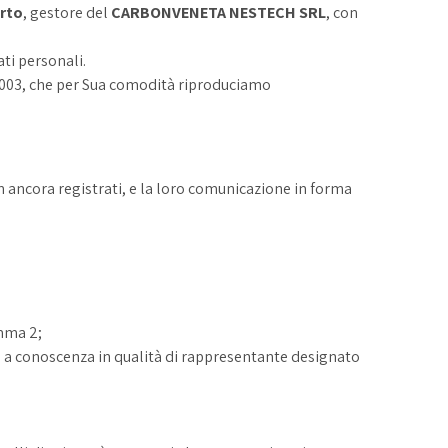
rto
, gestore del
CARBONVENETA NESTECH SRL
, con
.
ti personali.
6/2003, che per Sua comodità riproduciamo
n ancora registrati, e la loro comunicazione in forma
omma 2;
ne a conoscenza in qualità di rappresentante designato