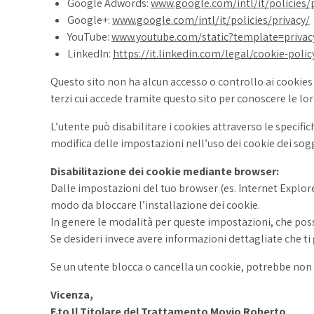
Google Adwords:
www.google.com/intl/it/policies/p
Google+:
www.google.com/intl/it/policies/privacy/
YouTube:
www.youtube.com/static?template=privac
LinkedIn:
https://it.linkedin.com/legal/cookie-polic
Questo sito non ha alcun accesso o controllo ai cookies d
terzi cui accede tramite questo sito per conoscere le lor
L’utente può disabilitare i cookies attraverso le specif
modifica delle impostazioni nell’uso dei cookie dei sogg
Disabilitazione dei cookie mediante browser:
Dalle impostazioni del tuo browser (es. Internet Explorer
modo da bloccare l’installazione dei cookie.
In genere le modalità per queste impostazioni, che poss
Se desideri invece avere informazioni dettagliate che ti 
Se un utente blocca o cancella un cookie, potrebbe non es
Vicenza,
F.to Il Titolare del Trattamento Movio Roberto