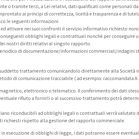
 o tramite terzi, a Lei relativi, dati qualificati come personali da
ntato ai principi di correttezza, liceità e trasparenza e di tutela d
isco le seguenti informazioni:
te ed attivare nei suoi confronti il servizio informativo richiesto n
nseguenti obblighi legali e contrattuali nonchè per conseguire un
ei nostri diritti relativi al singolo rapporto.
io periodico di documentazione/informazioni commerciali/indagini stat
ddetto trattamento comunicandolo direttamente alla Società inte
etodo di comunicazione tracciabile ( ad esempio: raccomandata A.R.,
 magnetico, elettronico o telematico. Il conferimento dei dati stess
ventuale rifiuto a fornirli o al successivo trattamento potrà determi
iano riconducibili ad obblighi legali o contrattuali verrà valutato d
i richiesti rispetto alla gestione del rapporto commerciale.
in esecuzione di obblighi di legge, i dati potranno essere eventual