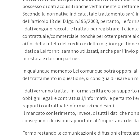
possesso di dati acquisiti anche verbalmente direttamente
Secondo la normativa indicata, tale trattamento sarà impro
dell’articolo 13 del D.lgs. n.196/2003, pertanto, Le forn
I dati vengono raccolti e trattati per registrare il clien
contrattuale/commerciale nonchè per ottemperare ai co
ai fini della tutela del credito e della migliore gestione d
I dati da Lei forniti saranno utilizzati, anche per l’inv
intestata e dai suoi partner.
In qualunque momento Lei comunque potrà opporsi al su
del trattamento in questione, si consiglia di usare un m
I dati verranno trattati in forma scritta e/o su supporto
obblighi legali e contrattuali/informativi e pertanto l’e
rapporti contrattuali/informativi medesimi.
Il mancato conferimento, invece, di tutti i dati che non s
conseguenti decisioni rapportate all’importanza dei dat
Fermo restando le comunicazioni e diffusioni effettuate 