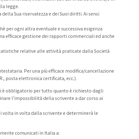
lla legge.
ella Sua riservatezza e dei Suoi diritti. Ai sensi
onchè per ogni altra eventuale e successiva esigenza
a efficace gestione dei rapporti commerciali ed anche
istiche relative alle attività praticate dalla Società
stataria. Per una più efficace modifica/cancellazione
 posta elettronica certificata, ecc.).
i è obbligatorio per tutto quanto è richiesto dagli
nare l’impossibilità della scrivente a dar corso ai
i volta in volta dalla scrivente e determinerà le
mente comunicati in Italia a: