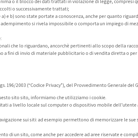
ima o il blocco dei dati trattati in violazione di legge, compresi qu
raccolti o successivamente trattati;
re a) e b) sono state portate a conoscenza, anche per quanto riguarda 
tale adempimento si rivela impossibile o comporta un impiego di me
:
onali che lo riguardano, ancorchè pertinenti allo scopo della racco
 a fini di invio di materiale pubblicitario o di vendita diretta o pe
D. Lgs. 196/2003 (“Codice Privacy”), del Provvedimento Generale del
esto sito sito, informiamo che utilizziamo i cookie.
sitati a livello locale sul computer o dispositivo mobile dell’utent
gazione sui siti: ad esempio permettono di memorizzare le sue scelt
nto di un sito, come anche per accedere ad aree riservate e compi