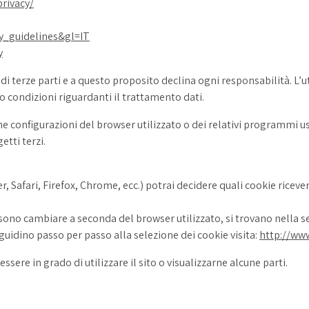
rivacy/
y_guidelines&gl=IT
y
i terze parti e a questo proposito declina ogni responsabilità. L’ute
o condizioni riguardanti il trattamento dati.
iche configurazioni del browser utilizzato o dei relativi programmi 
etti terzi.
, Safari, Firefox, Chrome, ecc.) potrai decidere quali cookie ricever
ono cambiare a seconda del browser utilizzato, si trovano nella se
guidino passo per passo alla selezione dei cookie visita:
http://ww
sere in grado di utilizzare il sito o visualizzarne alcune parti.