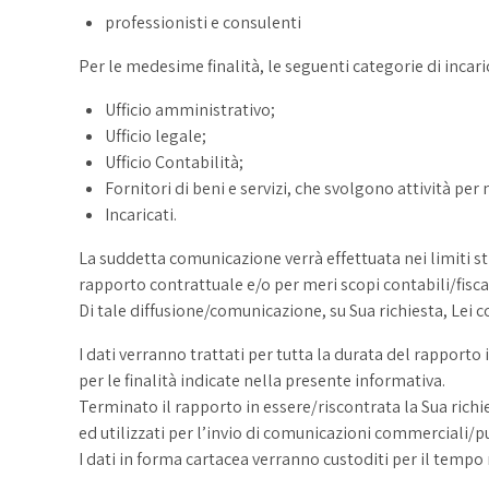
professionisti e consulenti
Per le medesime finalità, le seguenti categorie di incari
Ufficio amministrativo;
Ufficio legale;
Ufficio Contabilità;
Fornitori di beni e servizi, che svolgono attività per
Incaricati.
La suddetta comunicazione verrà effettuata nei limiti 
rapporto contrattuale e/o per meri scopi contabili/fiscali
Di tale diffusione/comunicazione, su Sua richiesta, Lei
I dati verranno trattati per tutta la durata del rapport
per le finalità indicate nella presente informativa.
Terminato il rapporto in essere/riscontrata la Sua richie
ed utilizzati per l’invio di comunicazioni commerciali/pu
I dati in forma cartacea verranno custoditi per il temp