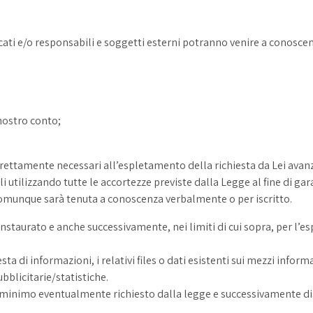
cati e/o responsabili e soggetti esterni potranno venire a conoscenza
 nostro conto;
strettamente necessari all’espletamento della richiesta da Lei av
 utilizzando tutte le accortezze previste dalla Legge al fine di gara
 comunque sarà tenuta a conoscenza verbalmente o per iscritto.
o instaurato e anche successivamente, nei limiti di cui sopra, per l
sta di informazioni, i relativi files o dati esistenti sui mezzi inf
bblicitarie/statistiche.
o minimo eventualmente richiesto dalla legge e successivamente dis